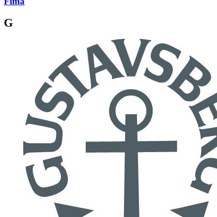
Fima
G