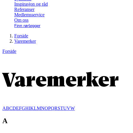
Inspirasjon og råd
Referanser
Medlemsservice
Om oss
Finn rørlegger
Forside
Varemerker
Forside
Varemerker
A
B
C
D
E
F
G
H
I
K
L
M
N
O
P
Q
R
S
T
U
V
W
A