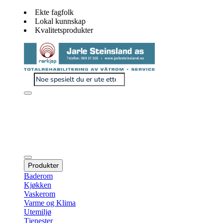
Ekte fagfolk
Lokal kunnskap
Kvalitetsprodukter
Produkter
Baderom
Kjøkken
Vaskerom
Varme og Klima
Utemiljø
Tjenester