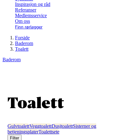
Inspirasjon og råd
Referanser
Medlemsservice
Om oss
Finn rørlegger
Forside
Baderom
Toalett
Baderom
Toalett
Gulvtoalett
Veggtoalett
Dusjtoalett
Sisterner og
betjeningsplater
Toalettsete
Filter