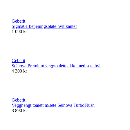
Geberit
Sigma01 betjeningsplate hvit kantet
1 090 kr
Geberit
Selnova Premium veggtoalettpakke med sete hvit
4 300 kr
Geberit
Vegghengt toalett m/sete Selnova TurboFlush
3 890 kr