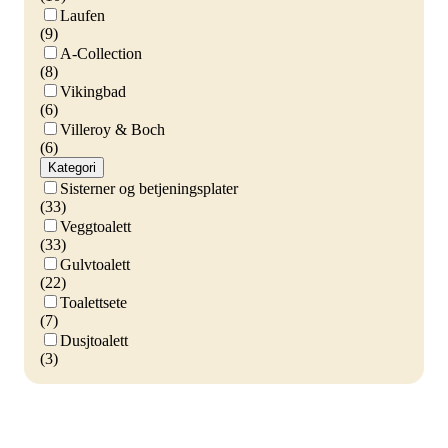
Laufen
(9)
A-Collection
(8)
Vikingbad
(6)
Villeroy & Boch
(6)
Kategori
Sisterner og betjeningsplater
(33)
Veggtoalett
(33)
Gulvtoalett
(22)
Toalettsete
(7)
Dusjtoalett
(3)