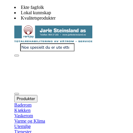
Ekte fagfolk
Lokal kunnskap
Kvalitetsprodukter
Produkter
Baderom
Kjøkken
Vaskerom
Varme og Klima
Utemiljø
Tjenester