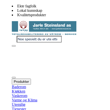
Ekte fagfolk
Lokal kunnskap
Kvalitetsprodukter
Produkter
Baderom
Kjøkken
Vaskerom
Varme og Klima
Utemiljø
Tjenester