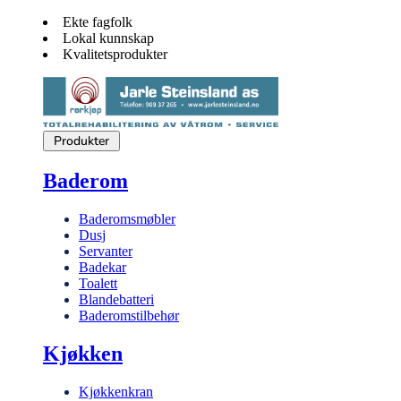
Ekte fagfolk
Lokal kunnskap
Kvalitetsprodukter
Produkter
Baderom
Baderomsmøbler
Dusj
Servanter
Badekar
Toalett
Blandebatteri
Baderomstilbehør
Kjøkken
Kjøkkenkran