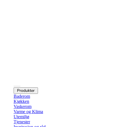
Produkter
Baderom
Kjøkken
Vaskerom
Varme og Klima
Utemiljø
Tjenester
Inspirasjon og råd