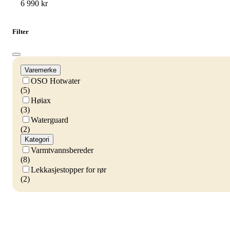
6 990 kr
Filter
Varemerke
OSO Hotwater
(5)
Høiax
(3)
Waterguard
(2)
Kategori
Varmtvannsbereder
(8)
Lekkasjestopper for rør
(2)