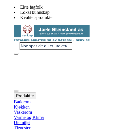
Ekte fagfolk
Lokal kunnskap
Kvalitetsprodukter
Produkter
Baderom
Kjøkken
Vaskerom
Varme og Klima
Utemiljø
Tjenester