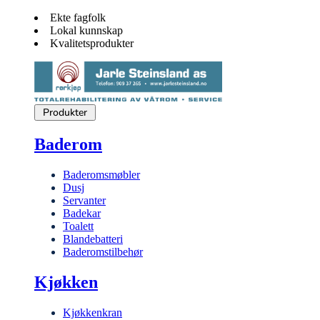
Ekte fagfolk
Lokal kunnskap
Kvalitetsprodukter
Produkter
Baderom
Baderomsmøbler
Dusj
Servanter
Badekar
Toalett
Blandebatteri
Baderomstilbehør
Kjøkken
Kjøkkenkran