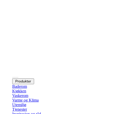
Produkter
Baderom
Kjøkken
Vaskerom
Varme og Klima
Utemiljø
Tjenester
Inspirasjon og råd