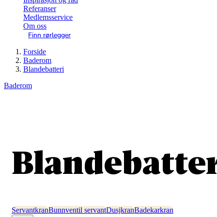
Referanser
Medlemsservice
Om oss
Finn rørlegger
Forside
Baderom
Blandebatteri
Baderom
Blandebatter
Servantkran
Bunnventil servant
Dusjkran
Badekarkran