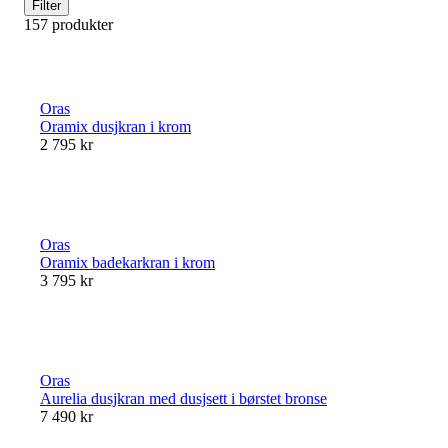
Filter
157 produkter
Oras
Oramix dusjkran i krom
2 795 kr
Oras
Oramix badekarkran i krom
3 795 kr
Oras
Aurelia dusjkran med dusjsett i børstet bronse
7 490 kr