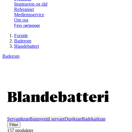
Inspirasjon og råd
Referanser
Medlemsservice
Om oss
Finn rørlegger
Forside
Baderom
Blandebatteri
Baderom
Blandebatteri
Servantkran
Bunnventil servant
Dusjkran
Badekarkran
Filter
157 produkter