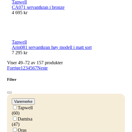
Tapwell
CA071 servantkran i bronze
4 695 kr
Tapwell
Arm081 servantkran høy modell i matt sort
7 295 kr
Viser 49–72 av 157 produkter
Forrige
1
2
3
4
5
6
7
Neste
Filter
Varemerke
Tapwell
(60)
Damixa
(47)
Oras