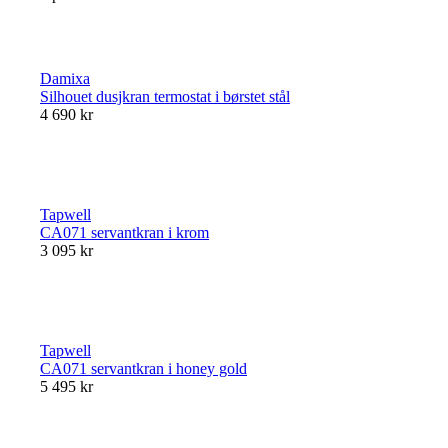
Damixa
Silhouet dusjkran termostat i børstet stål
4 690 kr
Tapwell
CA071 servantkran i krom
3 095 kr
Tapwell
CA071 servantkran i honey gold
5 495 kr