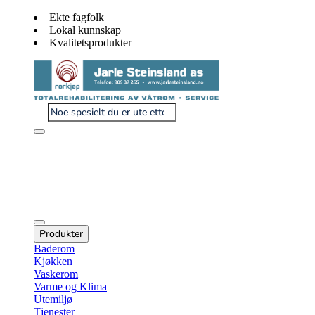
Ekte fagfolk
Lokal kunnskap
Kvalitetsprodukter
Produkter
Baderom
Kjøkken
Vaskerom
Varme og Klima
Utemiljø
Tjenester